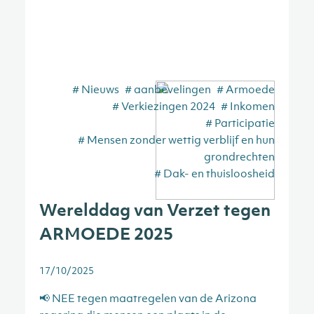
# Nieuws
# aanbevelingen
# Armoede
# Verkiezingen 2024
# Inkomen
# Participatie
# Mensen zonder wettig verblijf en hun
grondrechten
# Dak- en thuisloosheid
Werelddag van Verzet tegen
ARMOEDE 2025
17/10/2025
📢 NEE tegen maatregelen van de Arizona