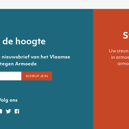
S
p de hoogte
Uw steun 
 de nieuwsbrief van het Vlaamse
in armoe
 tegen Armoede
armoe
Volg ons