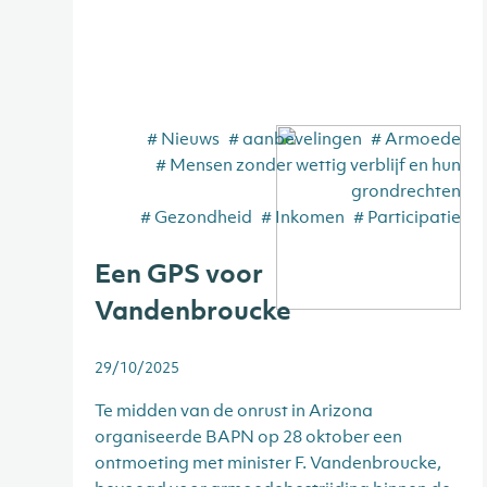
# Nieuws
# aanbevelingen
# Armoede
# Mensen zonder wettig verblijf en hun
grondrechten
# Gezondheid
# Inkomen
# Participatie
Een GPS voor
Vandenbroucke
29/10/2025
Te midden van de onrust in Arizona
organiseerde BAPN op 28 oktober een
ontmoeting met minister F. Vandenbroucke,