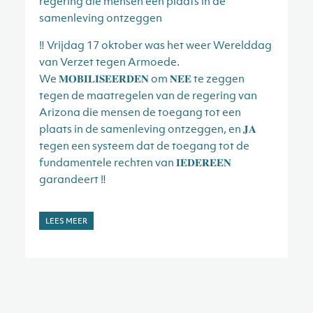
regering die mensen een plaats in de
samenleving ontzeggen
‼️ Vrijdag 17 oktober was het weer Werelddag
van Verzet tegen Armoede.
We 𝐌𝐎𝐁𝐈𝐋𝐈𝐒𝐄𝐄𝐑𝐃𝐄𝐍 om 𝐍𝐄𝐄 te zeggen
tegen de maatregelen van de regering van
Arizona die mensen de toegang tot een
plaats in de samenleving ontzeggen, en 𝐉𝐀
tegen een systeem dat de toegang tot de
fundamentele rechten van 𝐈𝐄𝐃𝐄𝐑𝐄𝐄𝐍
garandeert ‼️
LEES MEER